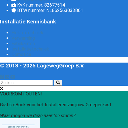
KvK nummer: 82677514
BTW nummer: NL862563033B01
Installatie Kennisbank
Elektrotechniek
Verwarming
Fabrikanten
Installatietechniek
Domotica
© 2013 - 2025 LagewegGroep B.V.
VOORKOM FOUTEN!
Gratis eBook voor het Installeren van jouw Groepenkast
Waar mogen wij deze naar toe sturen?