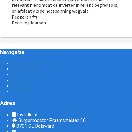
relevant hier omdat de inverter inherent begrensd is,
en afslaat als de netspanning wegvalt.
Reageren
Reactie plaatsen
Navigatie
123GroepenKast.nl
GWSelektro.nl
Contact
Privacy
Disclaimer
Over ons
Adres
Installo.nl
Burgemeester Praamsmalaan 20
8701 CL
Bolsward
info@installo.nl