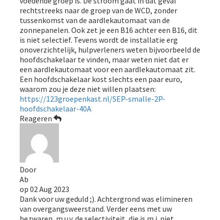
voedende groep is. De stroom gaat in dat geval
rechtstreeks naar de groep van de WCD, zonder
tussenkomst van de aardlekautomaat van de
zonnepanelen. Ook zet je een B16 achter een B16, dit
is niet selectief. Tevens wordt de installatie erg
onoverzichtelijk, hulpverleners weten bijvoorbeeld de
hoofdschakelaar te vinden, maar weten niet dat er
een aardlekautomaat voor een aardlekautomaat zit.
Een hoofdschakelaar kost slechts een paar euro,
waarom zou je deze niet willen plaatsen:
https://123groepenkast.nl/SEP-smalle-2P-
hoofdschakelaar-40A
Reageren
Door
Ab
op
02 Aug 2023
Dank voor uw geduld ;). Achtergrond was elimineren
van overgangsweerstand. Verder eens met uw
bezwaren, m.u.v. de selectiviteit, die is m.i. niet