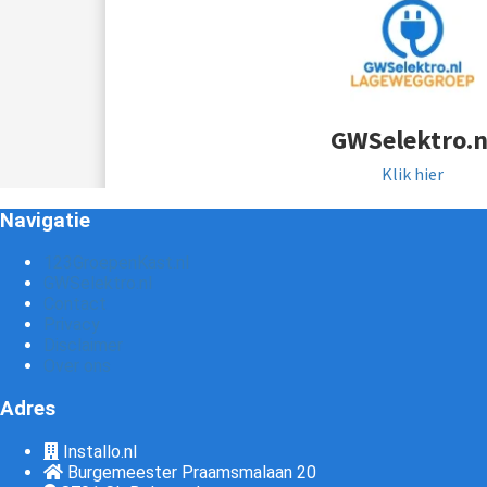
GWSelektro.n
Klik hier
Navigatie
123GroepenKast.nl
GWSelektro.nl
Contact
Privacy
Disclaimer
Over ons
Adres
Installo.nl
Burgemeester Praamsmalaan 20