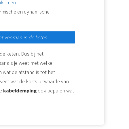
ikt men..
ermische en dynamische
nt vooraan in de keten
e keten. Dus bij het
Maar als je weet met welke
 wat de afstand is tot het
 weet wat de kortsluitwaarde van
de
kabeldemping
ook bepalen wat
.