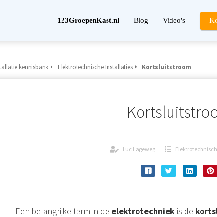
123GroepenKast.nl
Blog
Video's
Ko
tallatie kennisbank
Elektrotechnische Installaties
Kortsluitstroom
Kortsluitstr
Luc Lageweg
Elektrotechnische
Een belangrijke term in de
elektrotechniek
is de
korts