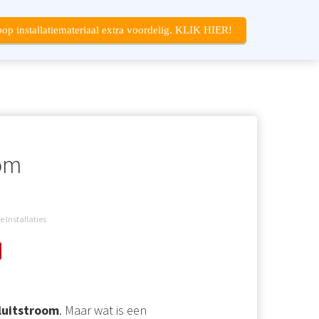
op installatiemateriaal extra voordelig. KLIK HIER!
oom
 Installaties
luitstroom
. Maar wat is een