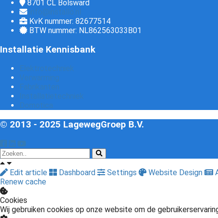
8701 CL
Bolsward
info@installo.nl
KvK nummer: 82677514
BTW nummer: NL862563033B01
Installatie Kennisbank
Elektrotechniek
Verwarming
Fabrikanten
Installatietechniek
Domotica
© 2013 - 2025 LagewegGroep B.V.
Edit article
Dashboard
Settings
Website Design
A
Renew cache
Cookies
Wij gebruiken cookies op onze website om de gebruikerservarin