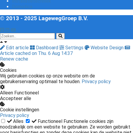
Installatietechniek
Domotica
© 2013 - 2025 LagewegGroep B.V.
Edit article
Dashboard
Settings
Website Design
Article cached on Thu. 6 Aug 14:37
Renew cache
Cookies
Wij gebruiken cookies op onze website om de
gebruikerservaring optimaal te houden.
Privacy policy
Alleen Functioneel
Accepteer alle
Cookie instellingen
Privacy policy
Alles
Functioneel
Functionele cookies zijn
noodzakelijk om een website te gebruiken. Ze worden gebruikt
voor basisfuncties en zonder deze cookies kan de website niet