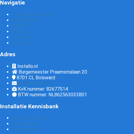
Navigatie
123GroepenKast.nl
GWSelektro.nl
Contact
Privacy
Disclaimer
Over ons
Adres
Installo.nl
Burgemeester Praamsmalaan 20
8701 CL
Bolsward
info@installo.nl
KvK nummer: 82677514
BTW nummer: NL862563033B01
Installatie Kennisbank
Elektrotechniek
Verwarming
Fabrikanten