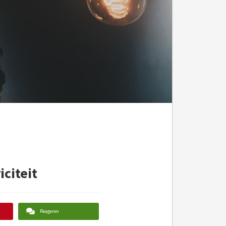
iciteit
Reageren