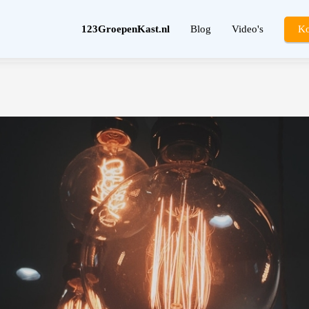
123GroepenKast.nl
Blog
Video's
Ko