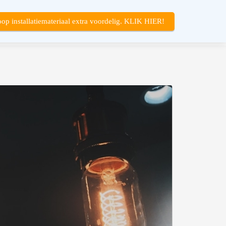
op installatiemateriaal extra voordelig. KLIK HIER!