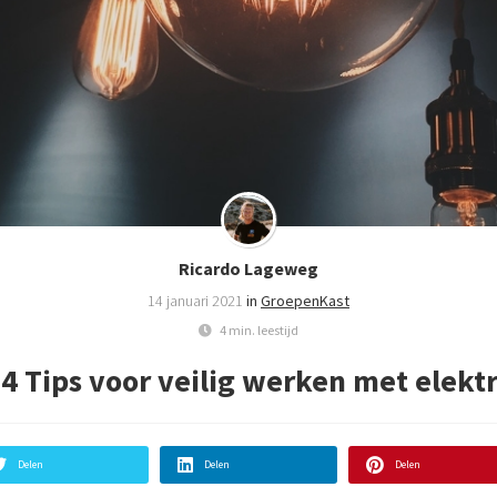
Ricardo Lageweg
14 januari 2021
in
GroepenKast
4 min. leestijd
4 Tips voor veilig werken met elektr
Delen
Delen
Delen