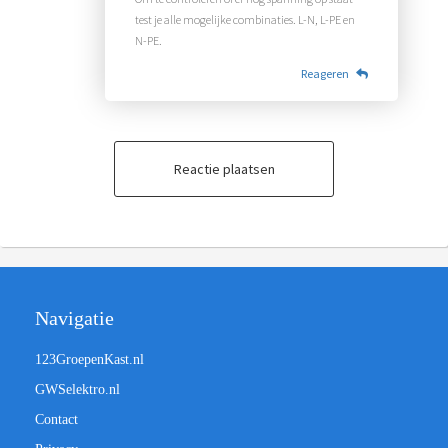
test je alle mogelijke combinaties. L-N, L-PE en
N-PE.
Reageren
Reactie plaatsen
Navigatie
123GroepenKast.nl
GWSelektro.nl
Contact