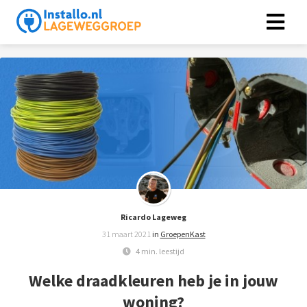
Ricardo Lageweg
31 maart 2021
in
GroepenKast
4 min. leestijd
Welke draadkleuren heb je in jouw
woning?