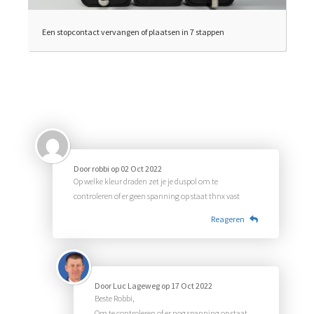
Een stopcontact vervangen of plaatsen in 7 stappen
Door
robbi
op
02 Oct 2022
Op welke kleur draden zet je je duspol om te
controleren of er geen spanning op staat thnx vast
Reageren
Door
Luc Lageweg
op
17 Oct 2022
Beste Robbi,
Om te controleren of er nog spanning op staat