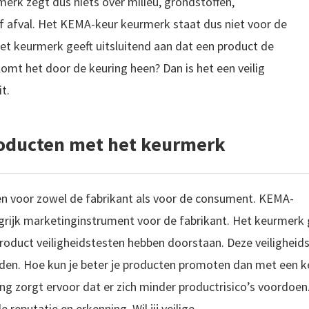
merk zegt dus niets over milieu, grondstoffen,
of afval. Het KEMA-keur keurmerk staat dus niet voor de
t keurmerk geeft uitsluitend aan dat een product de
mt het door de keuring heen? Dan is het een veilig
t.
roducten met het keurmerk
n voor zowel de fabrikant als voor de consument. KEMA-
angrijk marketinginstrument voor de fabrikant. Het keurmerk 
oduct veiligheidstesten hebben doorstaan. Deze veiligheids
rden. Hoe kun je beter je producten promoten dan met een k
g zorgt ervoor dat er zich minder productrisico’s voordoen
 reputatie en erkenning. Wil jij veilige