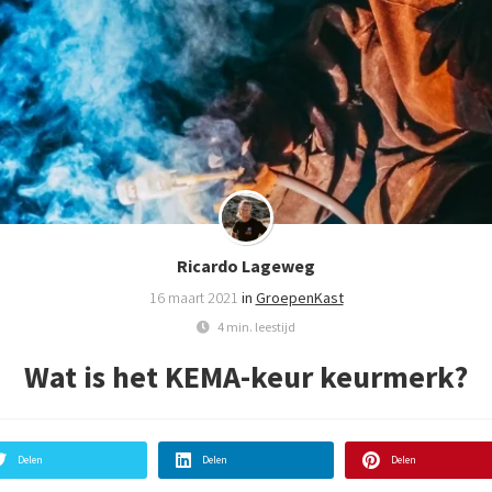
Ricardo Lageweg
16 maart 2021
in
GroepenKast
4 min. leestijd
Wat is het KEMA-keur keurmerk?
Delen
Delen
Delen