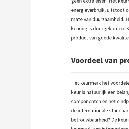
geen extra eisen. Het keur
energieverbruik, uitstoot 
mate van duurzaamheid. He
keuring is doorgekomen. Ko
product van goede kwalitei
Voordeel van p
Het keurmerk het voordele
keur is natuurlijk een bel
componenten én het eindpr
de internationale standaa
betrouwbaarheid? De keurin
keurmerk een internationale