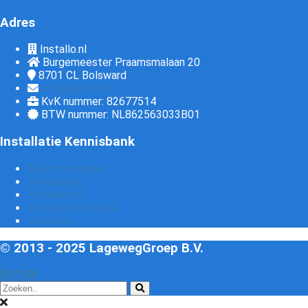
Adres
Installo.nl
Burgemeester Praamsmalaan 20
8701 CL
Bolsward
info@installo.nl
KvK nummer: 82677514
BTW nummer: NL862563033B01
Installatie Kennisbank
Elektrotechniek
Verwarming
Fabrikanten
Installatietechniek
Domotica
© 2013 - 2025 LagewegGroep B.V.