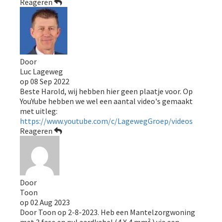
Reageren
Door
Luc Lageweg
op
08 Sep 2022
Beste Harold, wij hebben hier geen plaatje voor. Op
YouYube hebben we wel een aantal video's gemaakt
met uitleg:
https://www.youtube.com/c/LagewegGroep/videos
Reageren
Door
Toon
op
02 Aug 2023
Door Toon op 2-8-2023. Heb een Mantelzorgwoning
met 3 fase en nul aardkabel (4 X 4 mm² ) via een